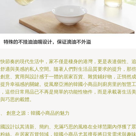
在快節奏的現代生活中，家不僅是棲身的港灣，更是表達個性、
求舒適與美感的私人空間。隨著人們對生活品質要求的提升，那
集創意、實用與設計感于一體的居家百貨、雜貨鋪好物，正悄然
為提升幸福感的關鍵。從風靡亞洲的韓國小商品到廚房里的智慧
具，這些日常用品已不再是簡單的功能性物件，而是承載著生活
學與巧思的載體。
一、 創意之源：韓國小商品的魅力
韓國設計以其清新、簡約、充滿巧思的風格在全球范圍內俘獲了
多粉絲。在居家百貨領域，韓國小商品尤其擅長將日常需求與趣