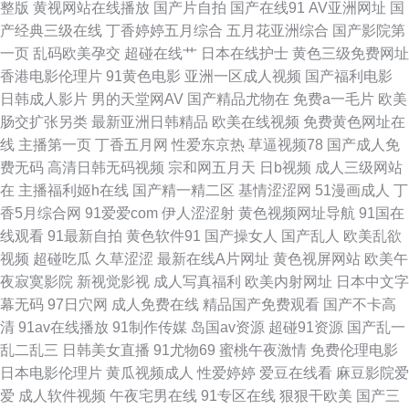
整版
黄视网站在线播放
国产片自拍
国产在线91
AV亚洲网址
国
产经典三级在线
丁香婷婷五月综合
五月花亚洲综合
国产影院第
福利院 日韩欧美黄黄色 91视频国语免费 福利网址 美女足交网站 无码论坛
一页
乱码欧美孕交
超碰在线艹
日本在线护士
黄色三级免费网址
香港电影伦理片
91黄色电影
亚洲一区成人视频
国产福利电影
91人妻资源 福利社体验三分钟 国产成人AV 伊人桃色综合 超碰97天天操 美
日韩成人影片
男的天堂网AV
国产精品尤物在
免费a一毛片
欧美
肠交扩张另类
最新亚洲日韩精品
欧美在线视频
免费黄色网址在
女午夜私人影院 亚洲黑丝高跟福利 爱豆传媒免费播放 黄色视频网页 人操人
线
主播第一页
丁香五月网
性爱东京热
草逼视频78
国产成人免
费无码
高清日韩无码视频
宗和网五月天
日b视频
成人三级网站
碰 影音先锋波多区 超碰人人大 久草视频精品屋 日韩伦理 97超碰日韩电影
在
主播福利姬h在线
国产精一精二区
基情涩涩网
51漫画成人
丁
香5月综合网
91爱爱com
伊人涩涩射
黄色视频网址导航
91国在
黄色免费链接 日韩黄色大片 91大片免费观看 成人网址在线观看 美女喷水网
线观看
91最新自拍
黄色软件91
国产操女人
国产乱人
欧美乱欲
视频
超碰吃瓜
久草涩涩
最新在线A片网址
黄色视屏网站
欧美午
址 天堂影音AV无码 91永久免费观看 国语对白高清露脸 日本鲁丝亚洲 91成
夜寂寞影院
新视觉影视
成人写真福利
欧美内射网址
日本中文字
幕无码
97日穴网
成人免费在线
精品国产免费观看
国产不卡高
人版下载 大香蕉红杏伊人 免费网页免费黄 五月天色导航婷 97在线资源 国内
清
91av在线播放
91制作传媒
岛国av资源
超碰91资源
国产乱一
乱二乱三
日韩美女直播
91尤物69
蜜桃午夜激情
免费伦理电影
精品视频97 人人搞超碰免费 一本道操逼网 日韩无码磁力 97成人爽影院 含羞
日本电影伦理片
黄瓜视频成人
性爱婷婷
爱豆在线看
麻豆影院爱
爱
成人软件视频
午夜宅男在线
91专区在线
狠狠干欧美
国产三
草porn 日本一本视频 91国产小视频 国产精品二期 欧亚韩日 中文a天堂 国产