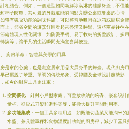
設計相結合。例如，一個造型如同新鮮冰淇淋的硅膠杯蓋，不僅
密封杯子防塵，其可愛的外觀還能瞬間點亮辦公桌或餐桌的心情
又如帶有磁吸功能的調味料罐，可以整齊地吸附在冰箱或廚房金
墻面上，節省空間的讓烹飪區看起來整潔又時髦。這些商品往往
細節處體現人性化關懷，如防燙手柄、易于收納的折疊設計、多
途轉換等，讓平凡的生活瞬間充滿驚喜與便捷。
二、 廚房革命：智慧與美學的用具
廚房是家的心臟，也是創意居家用品大展身手的舞臺。現代廚房
具早已擺脫了笨重、單調的傳統形象。受韓國及全球設計趨勢影
響，如今的廚房工具更注重：
空間優化
：針對小戶型家庭，可疊放收納的碗碟、嵌套設計
量杯、壁掛式刀架和調料架等，能極大提升空間利用率。
多功能集成
：一個工具多種用途，如既能切蔬菜又能淘米的
水籃、兼具體重秤和食物溫度計功能的廚房秤，減少了器具