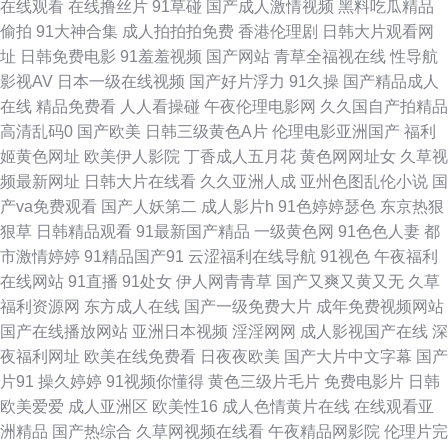
在线观看
在线撸丝片
91草碰
国产成人激情视频
黑料吃瓜精品
偷拍
91大神合集
成人拍拍拍免费
香港伦理剧
日韩大片观看网
91 欧美浮力第一页 无码福利影院 亚洲趁人 后入白丝美女 欧美人兽影院 午
址
日韩免费电影
91羞羞视频
国产网站
青草全福视在线
性导航
影视AV
日本一级在线视频
国产好片浮力
91久操
国产精品成人
夜成人影片 91社在线观看 成人小电影91 老司机福利永久 深夜第一福利导航
在线
精品免费看
人人看操碰
午夜伦理电影网
久久国自产拍精品
高清乱码0
国产欧美
日韩三级黄色A片
伦理电影亚洲国产
福利
91导航视频 超碰电影院 日韩成人大片 91内射视频 丁香五月花福利 狼友在线
姬黄色网址
欧美伊人影院
丁香成人五月花
黄色网网址女
久草视
频最新网址
日韩大片在线看
久久亚洲人成
亚州色图乱伦小说
国
视频91 日韩欧美色中文 伊人成人香蕉网 AV福利午夜导航 国产精品多乙 欧
产va免费观看
国产人妖第二
成人影片h
91色婷婷瑟色
东京热狠
狠草
日韩精品观看
91最新国产精品
一级黄色网
91色色人妻
都
美色图1在线 亚洲成人性生活片 99香蕉性爱 韩国三级片小视频 青娱乐豆花
市激情婷婷
91精品国产91
云涩福利在线导航
91视色
午夜福利
在线网站
91直播
91处女
伊人网青青草
国产又爽又黄又无
久草
午夜 亚洲操片免费看 91真人在线实操 豆花影视av在线 91干UU 福利AV在线
福利资源网
东方成人在线
国产一级免费大片
成年免费视频网站
国产在线播放网站
亚洲日本视频
淫淫网网
成人影视国产在线
深
导航 美女爱爱吃瓜 色四月第一色 91cn邎78 超碰成人人爽 久久草草热国产
夜福利网址
欧美在线免费看
日夜夜欧美
国产大片中文字幕
国产
片91
操久婷婷
91视频你懂得
黄色三级片毛片
免费电影片
日韩
日本毛茸茸的少妇 一本道福利社 TS紫苑在线观看 久草老司机 日韩三级片免
欧美爱爱
成人亚洲区
欧美性16
成人色情黄片在线
在线观看亚
洲精品
国产热综合
久草网视频在线看
午夜精品网影院
伦理片完
费看 91黄色大片 国产40页 美女草逼 少妇影院 91爽片 丁香久久导航 老司机