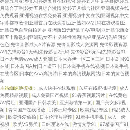
婷婷五月亚洲狼人|婷婷五月在线综合|婷婷五月中文字幕|婷婷五
月综合丁香|婷婷五月综合激情|婷婷五月综合社区
亚洲视频在线
免费观看|亚洲视频在线免费看|亚洲视频中文在线|亚洲视频中文
字幕都市激情|亚洲首页在线观看|亚洲熟妇AV乱码在线观看|亚
洲熟妇色自偷自拍另类|亚洲熟妇无码乱子AV电影|亚洲熟伦熟女
新五十路熟妇|亚洲熟女不卡
先锋性资源|先锋亚瑟AV|先锋阴影
色色|先锋音影成人A片资源|先锋音影成人资源网|先锋影视资源
AV|先锋影音1无码|先锋影音2无码|先锋影音6无码|先锋影音91
日本大色情www成人亚洲|日本大香伊一区二区三区|日本岛国91
在线|日本岛国A片|日本道不卡|日本道手机在线视频|日本道手机
在线专区|日本的AAA高清片|日本的高清视频网站|日本的黄色视
频
主站蜘蛛池模板：
成人快手在线观看
|
久草在线蜜桃视频
|
成人
免费精品视频
|
成人免费国产视频
|
91香蕉视频污片
|
在线黄色
AV网址
|
亚洲国产日韩欧美
|
亚洲激情第一页
|
国产美女多p视
频
|
青青国产在线播放
|
另类无码专区
|
欧美精品专区
|
精品成人
网
|
欧美性爱偷拍
|
日本伦理片视频
|
91看手机电视
|
成人一级
视频
|
欧美VS另类
|
日韩理论在线
|
激情文学91
|
97精品国产91