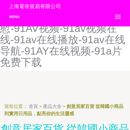
91AV福利导航-91AV福利导
上海電寺貿易有限公司
航-91av官网-91AV人妻自
MENU
慰-91AV视频-91av视频在
线-91av在线播放-91av在线
导航-91AY在线视频-91a片
免费下载
當前位置：
首頁
>
產品大全
>
創意居家百貨 從韓國小商品
到實用日用品，點亮你的生活靈感
創意居家百貨 從韓國小商品