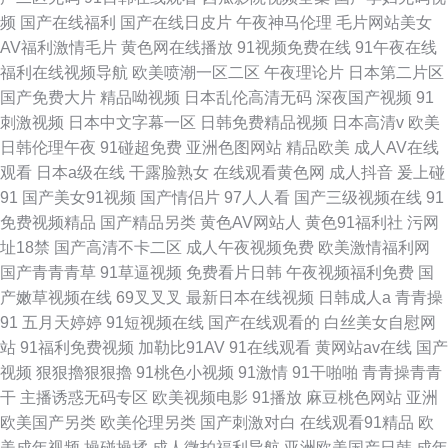
频
国产在线福利
国产在线日皮片
午夜神马伦理
毛片网站美女
AV福利激情毛片
黄色网在线播放
91视频免费在线
91午夜在线
福利在线视频导航
欧美喷潮一区二区
午夜理论片
日本第二片区
国产免费大片
精品呦视频
日本乱伦高清无码
深夜国产视频
91
刺激视频
日本中文字幕一区
日韩免费精品视频
日本高清v
欧美
日韩伦理午夜
91碰超免费
亚洲色图网站
精品欧美
成人AV在线
观看
日本a级在线
干露脸熟女
在线观看黄色网
成人抖音
爰上碰
91
国产美女91视频
国产情侣片
97人人看
国产三级视频在线
91
免费视频精品
国产精品另类
黄色AV网站人
黄色91福利社
污网
址18禁
国产高清不卡二区
成人午夜视频免费
欧美激情福利网
国产青青青草
91草逼视频
免费看片日韩
午夜视频福利免费
国
产嫩草视频在线
69叉叉叉
最新日本在线视频
日韩成人a
青青操
91
五月天婷婷
91短视频在线
国产在线观看的
白丝美女自慰网
站
91福利免费视频
加勒比91AV
91在线观看
黄网站av在线
国产
视频
狠狠擼狠狠擼
91桃色小视频
91激情
91干啪啪
青青操青青
干
主播诱惑无码专区
欧美视频电影
91播放
麻豆桃色网站
亚洲
欧美国产另类
欧美伦理另类
国产刺激对白
在线观看91精品
欧
美成年视频
操碰操揉
成人微拍福利导航
亚洲欧美国产日韩
成年