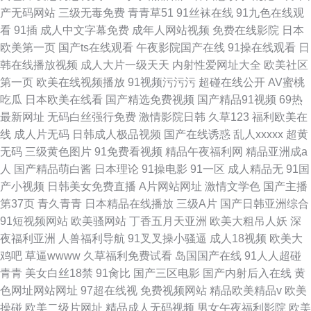
产无码网站
三级无毒免费
青青草51
91丝袜在线
91九色在线观
看
91插
成人中文字幕免费
成年人网站视频
免费在线影院
日本
欧美第一页
国产ts在线观看
午夜影院国产在线
91操在线观看
日
韩在线播放视频
成人大片一级天天
内射性爱网址大全
欧美社区
第一页
欧美在线视频播放
91视频污污污
超碰在线公开
AV蜜桃
吃瓜
日本欧美在线看
国产精选免费视频
国产精品91视频
69热
最新网址
无码白丝强行免费
激情影院日韩
久草123
福利欧美在
线
成人片无码
日韩成人极品视频
国产在线诱惑
乱人xxxxx
超黄
无码
三级黄色图片
91免费看视频
精品午夜福利网
精品亚洲成a
人
国产精品萌白酱
日本理论
91操电影
91一区
成人精品无
91国
产小视频
日韩美女免费直播
A片网站网址
激情文学色
国产主播
第37页
青久青青
日本精品在线播放
三级A片
国产日韩亚洲综合
91短视频网站
欧美骚网站
丁香五月天亚洲
欧美大粗吊人妖
深
夜福利亚洲
人兽福利导航
91叉叉操小骚逼
成人18视频
欧美大
鸡吧
草逼wwww
久草福利免费试看
岛国国产在线
91人人超碰
青青
美女白丝18禁
91肏比
国产三区电影
国产内射后入在线
黄
色网址网站网址
97超在线视
免费视频网站
精品欧美精品v
欧美
操碰
欧美二级片网址
精品成人无码视频
男女午夜福利影院
欧美