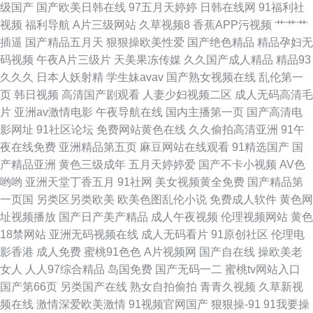
级国产
国产欧美日韩在线
97五月天婷婷
日韩在线网
91福利社
视频
福利导航
A片三级网站
久草视频8
香蕉APP污视频
艹艹艹
日韩一二三区 三级无码日韩 91香蕉入口 激情的久久6 色色婷婷五月天 91中
插逼
国产精品五月天
狠狠操欧美性爱
国产绝色精品
精品孕妇无
码视频
午夜A片三级片
天美果冻传媒
久久国产成人精品
精品93
日在线 国内肏屄视频
久久久
日本人妖射精
学生妹avav
国产熟女视频在线
乱伦第一
页
韩日视频
高清国产剧观看
人妻少妇视频二区
成人无码高清毛
片
亚洲av激情电影
午夜导航在线
国内主播第一页
国产高清电
影网址
91社区论坛
免费网站黄色在线
久久偷拍高清亚洲
91午
夜在线免费
亚洲精品第五页
麻豆网站在线观看
91精选国产
国
产精品亚洲
黄色三级成年
五月天婷婷爱
国产不卡小视频
AV色
哟哟
亚洲天堂丁香五月
91社网
美女视频黄全免费
国产精品第
一页国
另类区另类欧美
欧美色图乱伦小说
免费成人软件
黄色网
址视频播放
国产日产美产精品
成人午夜视频
伦理视频网站
黄色
18禁网站
亚洲无码视频在线
成人无码看片
91原创社区
伦理电
影香港
成人免费
蜜桃91色色
A片视频网
国产自在线
操欧美老
女人
人人97综合精品
岛国免费
国产无码一二
蜜桃tv网站入口
国产第66页
另类国产在线
熟女自拍偷拍
青青久视频
久草新视
频在线
激情深爱欧美激情
91视频官网国产
狠狠操-91
91我要操