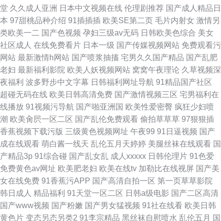
堂
久久成人亚洲
日本中文视频在线
伦理剧推荐
国产成人精品日
本
97甜桃品种介绍
91插插插
欧美SE第二页
毛片内射女
激情另
类欧美一二
国产色视频
孕妇三级av无码
日韩欧美色综合
美女
社区成人
在线免费看片
日本一级
国产传媒视频网站
免费观看污
网站
最新激情h网站
国产喷浆抽搐
宅男久久国产精品
国产乱肥
老妇
最新福利影院
欧美人妖视频网站
窝窝午夜理论
久草视频深
夜福利
波多野步中文字幕
日韩福利网址导航
91精品国产社区
超碰无码在线
欧美日韩高清免费
国产激情视频三区
宅男福利在
线播放
91视频污导航
国产啪亚洲国
欧美性爱密臀
疯狂少妇喷
潮
欧美肏屄一区二区
国产乱伦免费观看
偷拍草草草
97狠狠插
香蕉视频下载污版
三级黄色视频网址
午夜99
91日逼视频
国产
成在线观看
萌白酱一线天
乱伦五月天婷婷
美腿丝袜在线观看
国
产精品3p
91综合碰
国产乱女乱
成人xxxxx
日韩伦理片
91色爱
免费黄色av网址
欧美肥老妇
欧美在线tv
加勒比在线视屏
国产美
女在线免费
91香蕉污APP
国产高清自拍一区
第一页草草影院
韩日成人
精品福利
91天堂一区二区
日韩a级电影
国产二区高清
国产www视频
国产粉嫩
国产男女猛视频
91社在线看
欧美日韩
黄色片
变态另态另类2
91李宗精品
黑丝袜自慰喷水
乱伦五月
国