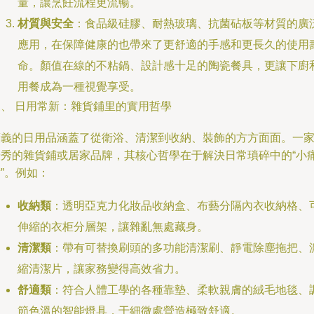
量，讓烹飪流程更流暢。
材質與安全
：食品級硅膠、耐熱玻璃、抗菌砧板等材質的廣
應用，在保障健康的也帶來了更舒適的手感和更長久的使用
命。顏值在線的不粘鍋、設計感十足的陶瓷餐具，更讓下廚
用餐成為一種視覺享受。
三、 日用常新：雜貨鋪里的實用哲學
廣義的日用品涵蓋了從衛浴、清潔到收納、裝飾的方方面面。一
優秀的雜貨鋪或居家品牌，其核心哲學在于解決日常瑣碎中的“小
”。例如：
收納類
：透明亞克力化妝品收納盒、布藝分隔內衣收納格、
伸縮的衣柜分層架，讓雜亂無處藏身。
清潔類
：帶有可替換刷頭的多功能清潔刷、靜電除塵拖把、
縮清潔片，讓家務變得高效省力。
舒適類
：符合人體工學的各種靠墊、柔軟親膚的絨毛地毯、
節色溫的智能燈具，于細微處營造極致舒適。