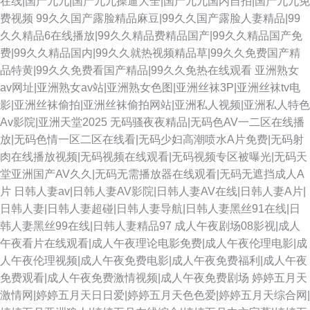
在线|国产九九|国产九九操逼大全|国产九九国内自拍|国产九九免
费视频
99久久国产露脸精品麻豆|99久久国产露脸人妻精品|99
久久精品6在线播放|99久久精品费精品国产|99久久精品国产免
费|99久久精品国内|99久久就热视频精品草|99久久免费国产精
品特黄|99久久免费看国产精品|99久久免热在线观看
亚洲熟女
av网址|亚洲熟女av站|亚洲熟女色图|亚洲丝袜3P|亚洲丝袜tv电
影|亚洲丝袜偷拍|亚洲丝袜偷拍网站|亚洲私人视频|亚洲私人特色
Av影院|亚洲天堂2025
无码骚夜夜精品|无码色AV一二区在线播
放|无码色情一区二区在线看|无码少妇高潮喷水A片免费|无码射
肉在线播放视频|无码视频在线观看|无码视频专区被曝光|无码天
堂亚洲国产AV久久|无码无需播放器在线观看|无码无遮挡成人A
片
日韩人妻av|日韩人妻AV影院|日韩人妻AV在线|日韩人妻A片|
日韩人妻|日韩人妻超碰|日韩人妻导航|日韩人妻黑丝91在线|日
韩人妻黑丝99在线|日韩人妻精品97
成人午夜剧场08影视|成人
午夜看片在线观看|成人午夜理论电影免费|成人午夜伦理电影|成
人午夜伦理视频|成人午夜免费电影|成人午夜免费福利|成人午夜
免费观看|成人午夜免费激情视频|成人午夜免费剧场
婷婷五月天
激情网|婷婷五月天日日爱|婷婷五月天色色爱|婷婷五月天综合网|