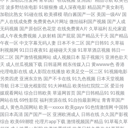
不卡
加勒比性爱网
青草国产在线视频
亚洲国产精品导航
欧美色
淫
波多野结依电影
91狠狠撸
成人深夜电影
精品国产美女剃毛
友视频首页入口 青娱乐92 国产天天综合网 亚洲视频一区91 超碰97色 老司
加勒比熟女
91碰在线
欧美裸模
萌白酱国产一区
美国一级AV
国
产人在线成免费
免费黄色A片网址
微拍福利国产视频
国产人成
机午夜视频 日本在钱韩国 亚洲色图私拍91 91线上 成人视频香蕉 天美福利
无码视频
国产原创区色花堂
在线免费黄A片
久草福利
乱伦家庭
成人午夜免费视频
人妖射精
国产屁屁
国产精品天干天
国产精品
91 91理论视频 黄色A片3及片 日本女同互慰 在线国产二区 草莓视频18在线
午夜一区
中文字幕无码人妻
日本不卡二区
国产日韩91
久草福
利视频网
91日日夜夜91
超碰碰天天操
91草草酒店视频
韩日一
国产自啪视频 深夜诱惑av 韩国在线不卡在线 欧美国产专区 熟妇人妻久久一
区二区
国产激情视频网站
成人视频日本
茄子视频污
亚洲色欲天
天
成人丝瓜视频下载
日韩逼网
精东传媒入口
黄wwww色
香港
区 先锋av影视导航 成人性交影院 韩日中AV网址 女人的天堂网 色屋国产 亚
伦理电影在线
成人影院在线播放
欧美足交一区二区
91视频电影
另类四虎
亚洲东京热
国产不卡在线
91九色视频
日本天堂视频
洲丝袜天堂在线 91国产嫩草 97色97干 成人福利黑料 极品福利姬自慰 日本A
导航
日本三级光棍影院
91大神精品
欧美怡红院院二区
爱豆传
媒观看网站
综合日韩欧美
草逼网首页
国产日韩精品91
91视频
级电影网站 亚洲成人在线h 91蜜桃在线播放 阿v网站 国产传媒合集 精品91
网站在线
69性影院
福利资源在线
91自拍最新网址
青青草国产
成人
黄色岛国网站
欧美一xxxxx
欧美gayv
91色情激情网
中国韩
视频 欧美三级片导航 日韩电影第二页 91草碰 影音先锋色情片 超碰91伊人
国日本高清
国产国产一区
亚洲欧洲成人
日韩在线
久久国产影视
综合
欧美69潮喷
伦理片app下载
激情视频国产精品
91草莓久草
黄色片中国 美女探花综合 天天草视频 91网页版色色 国产交配日韩 白丝美女