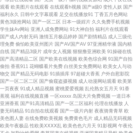
观看
欧美图片在线观看
在线观看h视频
国产a级0
变性人妖
国产
心丝袜久久 免费深夜91 日韩高清电影 在线直播91 avav激情 黄色视频伊人
福利永久
日韩中文字幕观看
足交在线播放91
丁香五月色网站
黄色3级抢网站
国产一区二区
日本一级婬片
久久免费手机视频
网 日本大香蕉伊人网 在线看污视频 97爱黄色 草逼A片 国产传媒A片大全 欧
学生妹Av网站
亚洲人成免费网站
91大神自拍
福利片在线观看
国产成人内射无码
激情五月极品婷婷
国产剧情精品
成人三级伦
美ⅴA在线观看 视频列表国产 亚洲成人AV贴图 91黑丝网站 99re超碰 超碰人
理免费
偷怕欧美亚州图片
国产AV国产AV
97亚洲精华液
国内精
自线
国产精品3级片
成年女人视频
狠狠撸亚洲欧美
91操碰在线
妻色 国产TS系里 韩国美女操逼视频 久久一期二期中文 日韩免费观看视频 午
国产高清精品二区
国产欧美在线视频
欧美色综合网
91国产自拍
偷拍
香蕉911
花蝴蝶看片免费
白丝美女免费网站
欧美女人与动
夜黄色剧场 97免费在线视频 成人高清日色 久久艹伊人 男同GAY内射 熟女
物交
国产精品无码电影
91插插库
97超碰大香蕉
户外自慰影院
国产一区二区二区
国产偷窥盗摄视频
成人动漫网站观看
欧美第
3P91 亚洲变态性爱网 91p最新网址 91直接看 操碰国际 国产三级网址 久久
一页夜夜
91成人精品视频
蜜桃爱爱视频
乱伦熟女五月天
91香
蕉视
福利在线视频直播
一区xxxxx
岛国大片免费视频
一道日本
午夜神器 日韩精品社区 香蕉视频成人 97黃色网 福利小视频 久久精品国产亚
亚洲香蕉
国产91高清精品
国产一区二区福利
伦理在线播放
人
妻无码精品
91自拍在线观看
国产一级片内射
夜夜骑青青草
欧
州 欧美人兽影院 91日韩永久 超碰性交片 国产激情第二页 久草热大香蕉 欧
美色图人妻
在线免费欧美视频
免费黄色毛片
成人精品无码视频
欧美午夜极品
性欧美ⅩⅩⅩⅩ乱
欧美色色六月天
91影视网
午夜伦
美色色H 天天撸天天干 91蜜桃在线播放 超碰超超超在线 国产操逼av网址 狼