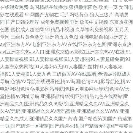
在线观看免费
岛国精品在线播放
狠狠撸第四色
欧美一页
女同电
影在线观看
91网国产尤物在
毛片网站黄色
狼人三级片
高清男
同
国产日韩伦理淫
成年免费视频
亚洲欧美中文视频
东京热亚洲
色图
蜜桃成人超碰网
91精品小视频
久草福利免费视影
五月天
堂网
三级片黄色拳交
亚洲第五页色图|亚洲电影自拍|亚洲东方
av|亚洲东方AV电影|亚洲东方AV在线|亚洲东方色图|亚洲东京热
av|亚洲东京热av入口|亚洲东京热av影院|亚洲东京热AV在线
91
人妻操逼视频|91人妻操逼视频|91人妻超碰|91人妻超碰免费|91
人妻东京热网站|91人妻妇A无|91人妻国产丝袜|91人妻狠狠
操|91人妻精|91人妻九色
三级做爱AV在线观看|色情av导航成人
导航|色情AV导航在线观看|色情av岛国|色情av电影导航|色情av
电影网站|色情Av电影网站导航|色情av电影网址导航|色情AV天
堂|色情av网址导航
亚洲精品精华液|亚洲精品九色在线网站|亚
洲精品久久|亚洲精品久久69影院|亚洲精品久久AV|亚洲精品久
久AV无码|亚洲精品久久AV无码蜜桃|亚洲精品久久WWW|亚洲
精品久久成人|亚洲精品久久国产高清
国产精选第页|国产精选第
一页|国产精选一区蜜芽|国产精选在线|国产精液无码|国产精英自