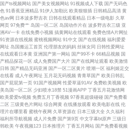
国产ts视频网站
国产美女视频网站
91视频成人下载
国产无码色
色
91香蕉亚洲精品
91伊人加勒比
欧美狠狠插
日韩精品高清
黄
色av网
日本波多野吉衣
日韩在线观看精品
日本一级电影
久草
网页
97免费艹
岛国一区二区
岛国动作片在
波多野吉衣三级
亚
洲AV一卡
在线免费小视频
搞黄网站在线观看
免费色情A片网扯
91资源在线视频
蜜桃视频网站
91中文
国产在线视频
福利爱爱
网址
岛国搬运工首页
伦理朋友的妈妈
丝袜女同
日韩性爱网址
在线观看日本黄
亚洲国产第一网站
国产99不卡
66精品视频
国
产精品探花一区
成人免费国产大片
国产在线网址观看
欧美激情
日韩
国产精品无码亚洲
国产一区二区黄片
喷潮一区
福利姬足交
在线看
成人午夜网址
五月花无码视频
青青草国产
欧美日韩乱
国产屁屁第一页
91国产视频网
性爱草逼91AV
免费欧美视频
欧
美岛国一区二区
少妇喷水18禁
51漫画APP
丁香五月花激情网
欧美爱爱tv视频
免费五月丁香视频
97香蕉超级碰碰
国产免费看
二区
三级黄色片网站
综合网黄
在线播放观看
欧美电影在线
伦
理片在哪里看
蜜桃午夜网
久草资源在
日本三级大全
久久福利
福利所导航视频
成人片免费
国产第9页
中文字幕bt原声
三级日
韩欧美
午夜视频123
日本推理片
丁香五月网站
国产免费看视频