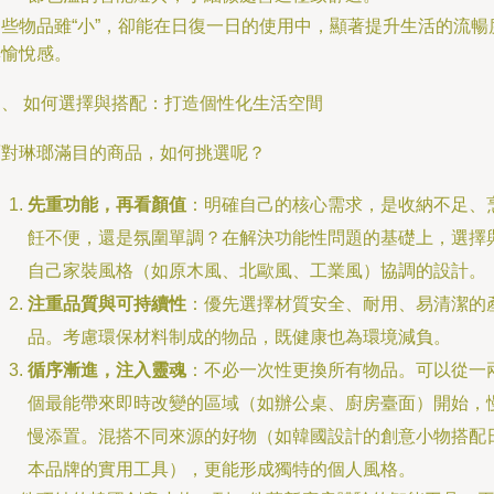
這些物品雖“小”，卻能在日復一日的使用中，顯著提升生活的流暢
與愉悅感。
四、 如何選擇與搭配：打造個性化生活空間
面對琳瑯滿目的商品，如何挑選呢？
先重功能，再看顏值
：明確自己的核心需求，是收納不足、
飪不便，還是氛圍單調？在解決功能性問題的基礎上，選擇
自己家裝風格（如原木風、北歐風、工業風）協調的設計。
注重品質與可持續性
：優先選擇材質安全、耐用、易清潔的
品。考慮環保材料制成的物品，既健康也為環境減負。
循序漸進，注入靈魂
：不必一次性更換所有物品。可以從一
個最能帶來即時改變的區域（如辦公桌、廚房臺面）開始，
慢添置。混搭不同來源的好物（如韓國設計的創意小物搭配
本品牌的實用工具），更能形成獨特的個人風格。