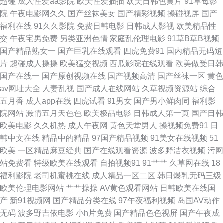
超碰
成人性爱aa影院
欧美性爱插插
欧美日韩色黄片
91草莓影
院
午夜电影网久久
国产丝袜美女
国产精彩视频
操碰视屏
国产
后入爆操 浮力草草视频 午夜激情福利社 91中文 抖阴免费网站 精品人人播人
福利在线
91久久影院
免费日韩电影
日韩成人影视
欧美精品性
交
午夜宅男免费
另类亚洲色情
家庭乱伦理电影
91草B草B视频
人操 日本A视频 日韩人妻伦理 91狼友在线观看 大香蕉伊色 黑丝喷浆 欧美情
国产精品熟女一
国产巨乳在线观看
四虎免费91
国内精品无码短
片
超碰成人操操
欧美猛交视频
西瓜影院在线观看
欧美做受日韩
色导航 97资源人妻 国产操逼视频在线 久草资源福利站 欧美人妖五月天 午夜
国产在线一
国产原创视频在线
国产视频高清
国产丝袜一区
黄色
av网址大全
人妻乱视
国产成人在线网站
久草视频资源站
综合
香蕉福利视频 91色狼老熟女 www日日干 国产美女喷水 四虎网久久 91叉叉
五月香
成人app在线
四虎试看
91男女
国产男小鲜肉同
福利影
院网站
激情五月天色色
欧美极品电影
日韩成人第一页
国产日韩
叉 成人精品视频 美女91小视频 午夜福利韩国 Av天堂资源站 久草手机在线观
欧美电影
久久机热
成人午夜网
黄色天堂男人
操视频免费91
日
韩中文在线
精品中的精品
97国产精品视频
91美女在线视频
51
看 精东91 亚州色图1 91社在线看 韩日无码射 三级国产字幕 影音先锋黄区
欧美
一区精品麻豆经典
国产在线观看资源
波多野洁衣视频
污网
站免费看
特级欧美在线观看
自拍视频91
91艹艹
久草网在线
18
av盛宴国产 福利姬在线导航 人人操人人干网 91成人区 岛国偷拍色图 欧美性
福利影院
老司机蜜桃在线
成人精品一区二区
韩日爆乳无码三级
欧美伦理电影网站
艹艹操操
AV黄色观看网站
日韩欧美在线国
爱激情综合 午夜福利小电影 91性吧 成人片在线视频 狠狠久久伊人 免费人成
产
新91视频网
国产精品分类在线
97午夜福利视频
岛国AV动作
无码
波多野吉依电影
小h片免费
国产精品色色视屏
国产午夜成
黄页在线 午夜探花17c 97涩涩资源总站 大香蕉伊人草 久久爆乳 人人操人人