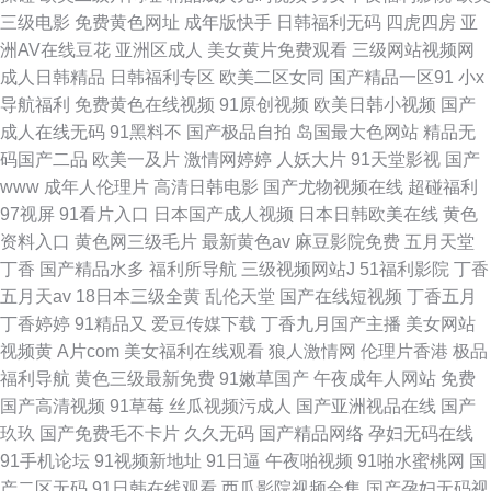
三级电影
免费黄色网址
成年版快手
日韩福利无码
四虎四房
亚
洲AV在线豆花
亚洲区成人
美女黄片免费观看
三级网站视频网
成人日韩精品
日韩福利专区
欧美二区女同
国产精品一区91
小x
导航福利
免费黄色在线视频
91原创视频
欧美日韩小视频
国产
成人在线无码
91黑料不
国产极品自拍
岛国最大色网站
精品无
码国产二品
欧美一及片
激情网婷婷
人妖大片
91天堂影视
国产
www
成年人伦理片
高清日韩电影
国产尤物视频在线
超碰福利
97视屏
91看片入口
日本国产成人视频
日本日韩欧美在线
黄色
资料入口
黄色网三级毛片
最新黄色av
麻豆影院免费
五月天堂
丁香
国产精品水多
福利所导航
三级视频网站J
51福利影院
丁香
五月天av
18日本三级全黄
乱伦天堂
国产在线短视频
丁香五月
丁香婷婷
91精品又
爱豆传媒下载
丁香九月国产主播
美女网站
视频黄
A片com
美女福利在线观看
狼人激情网
伦理片香港
极品
福利导航
黄色三级最新免费
91嫩草国产
午夜成年人网站
免费
国产高清视频
91草莓
丝瓜视频污成人
国产亚洲视品在线
国产
玖玖
国产免费毛不卡片
久久无码
国产精品网络
孕妇无码在线
91手机论坛
91视频新地址
91日逼
午夜啪视频
91啪水蜜桃网
国
产二区无码
91日韩在线观看
西瓜影院视频全集
国产孕妇无码视