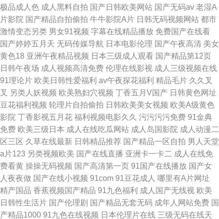
极品成人色
成人黑料自拍
国产日韩欧美网站
国产无码av
老湿A
片影院
国产精品自拍偷拍
牛牛影院A片
日韩无码视频网站
都市
激情变态另类
男女91视频
字幕在线精品播放
免费国产在线看
国产婷婷五月天
无码传媒导航
日本电影伦理
国产午夜高清
美女
黄色18
亚洲午夜精品视频
日本三级成人观看
国产精品第12页
日韩午夜场
成人视频高清免费
伦理在线影视
成人三级视频在线
91理论片
欧美日韩性爱福利
av午夜探花福利
精品毛片
久久叉
叉
另类人妖视频
欧美熟妇穴视频
丁香五月V国产
日韩黄色网址
豆花福利视频
轮理片自拍偷拍
日韩欧美美女视频
欧美A级黄色
影院
丁香影视五月花
福利视频电影久久
污污污污免费
91金典
免费
欧美三级日本
成人在线吃瓜网站
成人岛国影院
成人动漫二
区三区
久草在线最新
日韩精品推荐
国产精品一区自拍
男人天堂
a片123
另类视频欧美
国产在线直播
亚洲卡一卡二
成人在线免
费看黄
操操无码视频
国产高清第一页
91国产在线播放
国产女
人夜夜做
国产在线小视频
91com
91豆花成人
哪里有A片网址
精产国品
香蕉视频国产精品
91九色福利
成人国产无线视
欧美
日韩性生活片
国产伦理剧
国产精品无套无码
成年人网站免费
国
产精品1000
91九色在线视频
日本伦理片在线
三级无码在线天