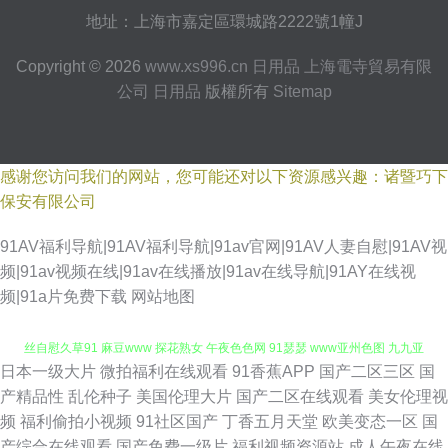
地址：上海市嘉定區環城路2222號1幢J
Copyright © 2026
www.xs996.cn
日用品
上海電寺貿易有限
公司
日用品
版權所有
Sitemap
感谢您访问我们的网站，您可能还对以下资源感兴趣：诸暨巧下
保安有限公司
91AV福利导航|91AV福利导航|91av官网|91AV人妻自慰|91AV视
频|91av视频在线|91av在线播放|91av在线导航|91AY在线视
频|91a片免费下载
网站地图
日本一级大片
微拍福利在线观看
91香蕉APP
国产二区三区
国
91破处在线观看 九九肏肏 91免费视频黑丝 超碰激情五月天 国产第113页 黑
产精品性
乱伦种子
美国伦理大片
国产二区在线观看
美女伦理视
频
福利偷拍小视频
91社区国产
丁香五月天堂
欧美变态一区
国
丝自慰久草91 麻豆www 探花熟女 午夜色色网 91瑟瑟 www亚州色图 九九亚
产综合在线观看
国产免费一级片
福利视频资源站
成人午夜在线