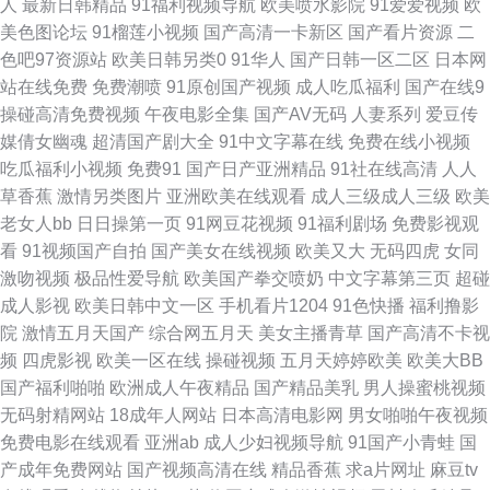
人
最新日韩精品
91福利视频导航
欧美喷水影院
91爱爱视频
欧
美色图论坛
91榴莲小视频
国产高清一卡新区
国产看片资源
二
摸超碰 无码导航 91N爽片 俺去的综合网站 国产精品足交1区 欧美韩日综日
色吧97资源站
欧美日韩另类0
91华人
国产日韩一区二区
日本网
站在线免费
免费潮喷
91原创国产视频
成人吃瓜福利
国产在线9
日骚 天天干精品视频 91国产夜色猫 超碰人人按 国产自偷自拍 美女看片 日
操碰高清免费视频
午夜电影全集
国产AV无码
人妻系列
爱豆传
媒倩女幽魂
超清国产剧大全
91中文字幕在线
免费在线小视频
韩国产传媒 亚洲欧美情欲 97资源站超碰 精品人妻一二三 日本天堂网 伊人成
吃瓜福利小视频
免费91
国产日产亚洲精品
91社在线高清
人人
草香蕉
激情另类图片
亚洲欧美在线观看
成人三级成人三级
欧美
人版 AV导航福利院 东方av黄色免费 精国产精国产久久 青青草精品视频 午夜
老女人bb
日日操第一页
91网豆花视频
91福利剧场
免费影视观
看
91视频国产自拍
国产美女在线视频
欧美又大
无码四虎
女同
少妇影院 91免费看网站 国产精品韩日 欧美成人午夜剧场 色先锋AV导航 91
激吻视频
极品性爱导航
欧美国产拳交喷奶
中文字幕第三页
超碰
成人影视
欧美日韩中文一区
手机看片1204
91色快播
福利撸影
黑丝美女 肏逼电影在线观看 国产伪娘ts网站 男人天堂v 丝袜美腿中文字幕
院
激情五月天国产
综合网五月天
美女主播青草
国产高清不卡视
频
四虎影视
欧美一区在线
操碰视频
五月天婷婷欧美
欧美大BB
99草草草 国产无套免费视频 欧美日韩成人色情 午夜香蕉剧场 91免费观看破
国产福利啪啪
欧洲成人午夜精品
国产精品美乳
男人操蜜桃视频
无码射精网站
18成年人网站
日本高清电影网
男女啪啪午夜视频
处 豆花社区 九一福利导航 人妻av资源导航 午夜有码 97人妻 国产精品内射
免费电影在线观看
亚洲ab
成人少妇视频导航
91国产小青蛙
国
产成年免费网站
国产视频高清在线
精品香蕉
求a片网址
麻豆tv
男女床上无遮挡 偷拍AV搬运I工 91欧美传媒 超碰免费人人妻 户外露出视频