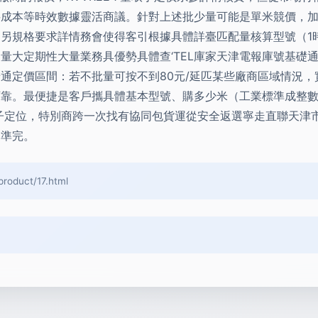
成本等時效數據靈活商議。針對上述批少量可能是單米競價，加
、另規格要求詳情務會使得客引根據具體詳臺匹配量核算型號（
涉及量大定期性大量業務具優勢具體查‘TEL庫家天津電報庫號基礎通
通定價區間：若不批量可按不到80元/延匹某些廠商區域情況
可靠。最便捷是客戶攜具體基本型號、購多少米（工業標準成整
子定位，特別商跨一次找有協同包貨運從安全返選寧走直聯天津市內
零準完。
duct/17.html